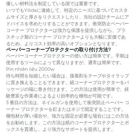
優しい材料法を制定している国では重要です。
いつでもYilidaに連絡して、特定のニーズに基づいてカスタ
ムサイズと厚さをリクエストしたり、当社の設計チームにア
ドバイスを求めたりすることができます。衝突防止ペーパー
コーナー プロテクターは強力な保護を提供しながら、プラ
スチック製のコーナー プロテクターよりも大幅に安価であ
るため、よりコスト効率の高いオプションとなります。
ペーパーコーナープロテクターの取り付け方法?
ペーパーコーナープロテクターの使い方は簡単です。手順は
使用するツールによって異なりますが、通常は簡単です。
Pin nhiên liệu 2000w
待ち時間を短縮したい場合は、接着剤をテープやタイラップ
に置き換えることもできます。紙コーナープロテクターをパ
ッケージの端に巻き付けます。この方法は使用が簡単で、経
験豊富な作業者によるより効率的な梱包が可能です。
3 番目の方法は、ネイルガンを使用して衝突防止ペーパー コ
ーナー プロテクターを釘またはネジで固定することです。
梱包材が厚い場合や、強力な固定が必要な場合にはこの方法
をお勧めします。この方法は紙のコーナープロテクターとボ
ックスを貫通し、より強力なサポートを提供します。