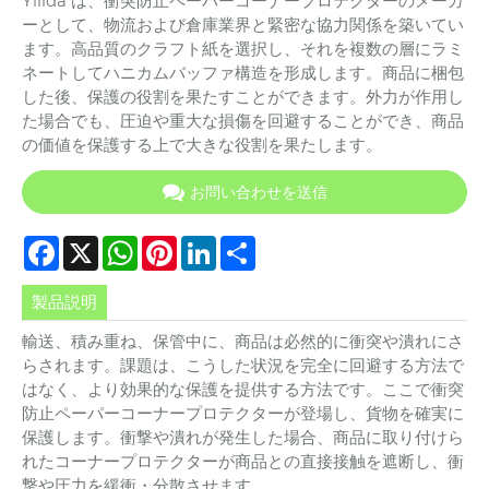
Yilida は、衝突防止ペーパーコーナープロテクターのメーカ
ーとして、物流および倉庫業界と緊密な協力関係を築いてい
ます。高品質のクラフト紙を選択し、それを複数の層にラミ
ネートしてハニカムバッファ構造を形成します。商品に梱包
した後、保護の役割を果たすことができます。外力が作用し
た場合でも、圧迫や重大な損傷を回避することができ、商品
の価値を保護する上で大きな役割を果たします。
お問い合わせを送信
Facebook
X
WhatsApp
Pinterest
LinkedIn
Share
製品説明
輸送、積み重ね、保管中に、商品は必然的に衝突や潰れにさ
らされます。課題は、こうした状況を完全に回避する方法で
はなく、より効果的な保護を提供する方法です。ここで衝突
防止ペーパーコーナープロテクターが登場し、貨物を確実に
保護します。衝撃や潰れが発生した場合、商品に取り付けら
れたコーナープロテクターが商品との直接接触を遮断し、衝
撃や圧力を緩衝・分散させます。