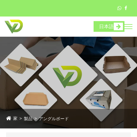
日本語
家
製品
アングルボード