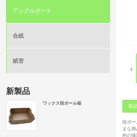
アングルボード
合紙
紙管
新製品
ワックス段ボール箱
製
段ボー
まな商
的の保