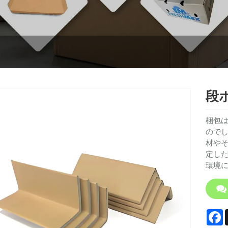
段
梱包
のでし
材や
定し
環境
F