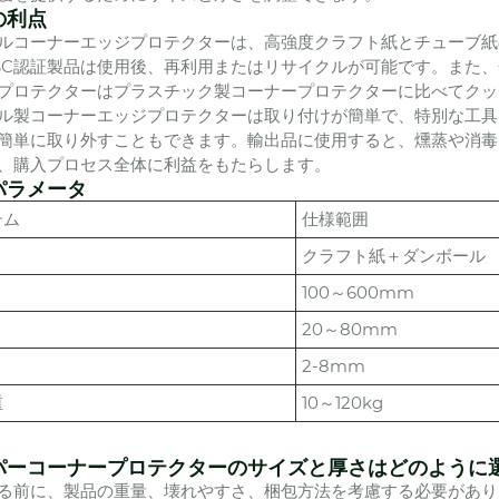
の利点
ルコーナーエッジプロテクターは、高強度クラフト紙とチューブ紙
SC認証製品は使用後、再利用またはリサイクルが可能です。また
プロテクターはプラスチック製コーナープロテクターに比べてクッ
ル製コーナーエッジプロテクターは取り付けが簡単で、特別な工具
簡単に取り外すこともできます。輸出品に使用すると、燻蒸や消毒
、購入プロセス全体に利益をもたらします。
パラメータ
テム
仕様範囲
クラフト紙＋ダンボール
100～600mm
20～80mm
2-8mm
重
10～120kg
パーコーナープロテクターのサイズと厚さはどのように
る前に、製品の重量、壊れやすさ、梱包方法を考慮する必要があり