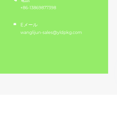
電話
+86-13869877398
Eメール

wanglijun-sales@yldpkg.com