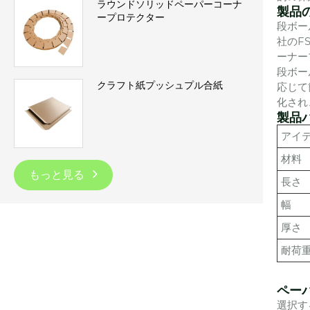
ラウンドソリッドペーパーコーナ
製品
ープロテクター
段ボー
社のF
ーナー
段ボー
クラフト紙プッシュプル合紙
応じて
化され
製品
アイ
材料
もっと見る
長さ
幅
厚さ
耐荷
ペー
選択す