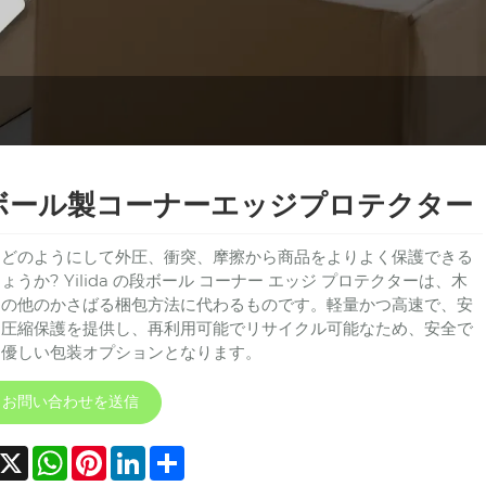
ボール製コーナーエッジプロテクター
はどのようにして外圧、衝突、摩擦から商品をよりよく保護できる
ょうか? Yilida の段ボール コーナー エッジ プロテクターは、木
その他のかさばる梱包方法に代わるものです。軽量かつ高速で、安
た圧縮保護を提供し、再利用可能でリサイクル可能なため、安全で
に優しい包装オプションとなります。
お問い合わせを送信
acebook
X
WhatsApp
Pinterest
LinkedIn
Share