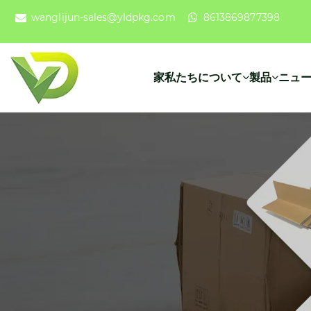
wanglijun-sales@yldpkg.com
8613869877398
家
私たちについて
製品
ニュ