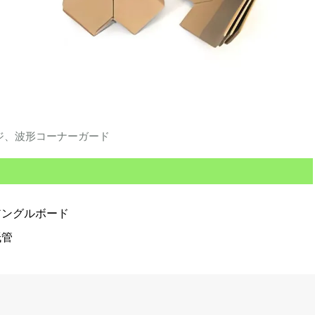
ジ、波形コーナーガード
アングルボード
紙管