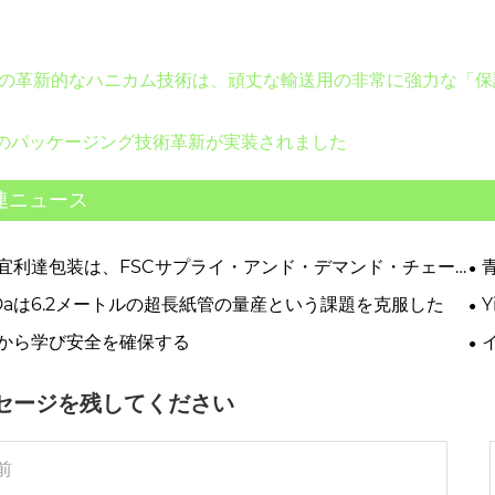
ida の革新的なハニカム技術は、頑丈な輸送用の非常に強力な
idaのパッケージング技術革新が実装されました
連ニュース
宜利達包装は、FSCサプライ・アンド・デマンド・チェー
ネジメント・システムに関する特別トレーニングを実施し
li Daは6.2メートルの超長紙管の量産という課題を克服した
。
ー
から学び安全を確保する
セージを残してください