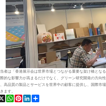
当者は「香港展示会は世界市場とつながる重要な架け橋となる
際的な影響力が高まるだけでなく、グリーン研究開発の方向性
、高品質の製品とサービスを世界中の顧客に提供し、国際市場シ
きます。
acebook
X
WhatsApp
Pinterest
LinkedIn
Share