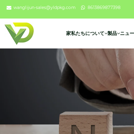
wanglijun-sales@yldpkg.com
8613869877398
家
私たちについて
製品
ニュ