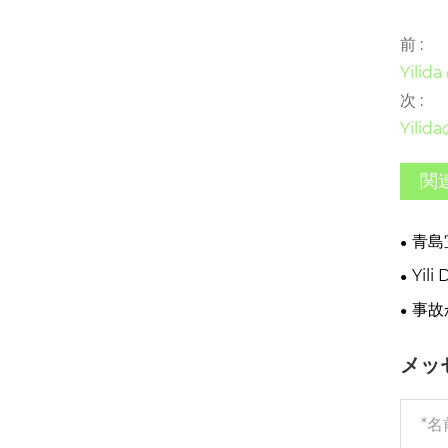
前 :
Yil
次 :
Yil
関
青島
ン・マ
Yi
ました
事故
メッ