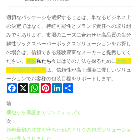
適切なパッケージを選択することは、単なるビジネス上
の決定ではなく、持続可能性とブランド責任への取り組
みでもあります。市場のニーズに合わせた高品質の生分
解性ワックスペーパーボックスソリューションをお探し
の場合は、信頼できる経験豊富なメーカーと提携してく
ださい。
接触
私たち
今日はその方法を探るために
青島イ
リダ包装有限公司
は、信頼性が高く環境に優しいソリュ
ーションでお客様の包装目標をサポートします。
Facebook
X
WhatsApp
Pinterest
LinkedIn
Share
前 :
梱包から保証までワンステップで
次 :
新年最初の注文を守るためのイリダの包装ソリューショ
ンが導入されました