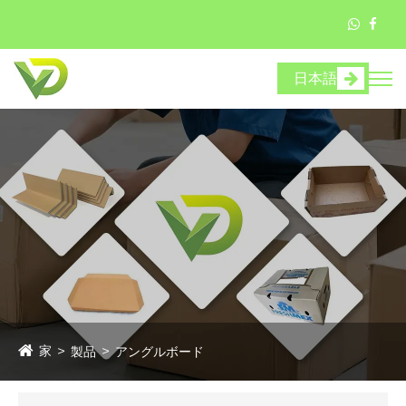
日本語
家
製品
アングルボード