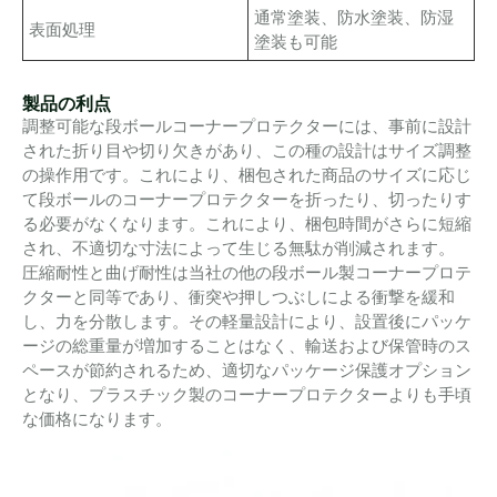
通常塗装、防水塗装、防湿
表面処理
塗装も可能
製品の利点
調整可能な段ボールコーナープロテクターには、事前に設計
された折り目や切り欠きがあり、この種の設計はサイズ調整
の操作用です。これにより、梱包された商品のサイズに応じ
て段ボールのコーナープロテクターを折ったり、切ったりす
る必要がなくなります。これにより、梱包時間がさらに短縮
され、不適切な寸法によって生じる無駄が削減されます。
圧縮耐性と曲げ耐性は当社の他の段ボール製コーナープロテ
クターと同等であり、衝突や押しつぶしによる衝撃を緩和
し、力を分散します。その軽量設計により、設置後にパッケ
ージの総重量が増加することはなく、輸送および保管時のス
ペースが節約されるため、適切なパッケージ保護オプション
となり、プラスチック製のコーナープロテクターよりも手頃
な価格になります。