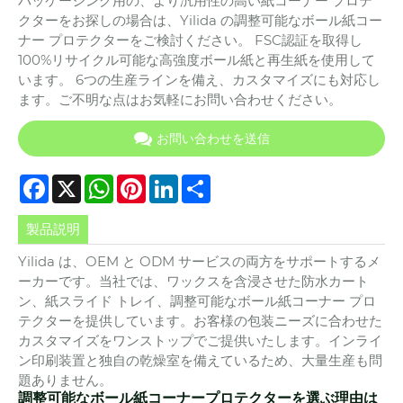
パッケージング用の、より汎用性の高い紙コーナー プロテ
クターをお探しの場合は、Yilida の調整可能なボール紙コー
ナー プロテクターをご検討ください。 FSC認証を取得し
100%リサイクル可能な高強度ボール紙と再生紙を使用して
います。 6つの生産ラインを備え、カスタマイズにも対応し
ます。ご不明な点はお気軽にお問い合わせください。
お問い合わせを送信
Facebook
X
WhatsApp
Pinterest
LinkedIn
Share
製品説明
Yilida は、OEM と ODM サービスの両方をサポートするメ
ーカーです。当社では、ワックスを含浸させた防水カート
ン、紙スライド トレイ、調整可能なボール紙コーナー プロ
テクターを提供しています。お客様の包装ニーズに合わせた
カスタマイズをワンストップでご提供いたします。インライ
ン印刷装置と独自の乾燥室を備えているため、大量生産も問
題ありません。
調整可能なボール紙コーナープロテクターを選ぶ理由は